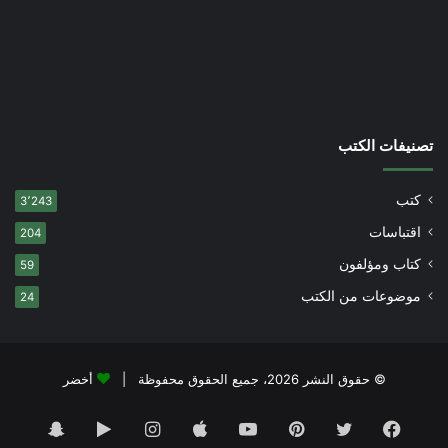
تصنيفات الكتب
كتب
3٬243
اقتباسات
204
كتاب ومؤلفون
59
موضوعات من الكتب
24
© حقوق النشر 2026، جميع الحقوق محفوظة |
أخضر
فيسبوك
تويتر
بينتيريست
يوتيوب
انستقرام
‏Google
سناب