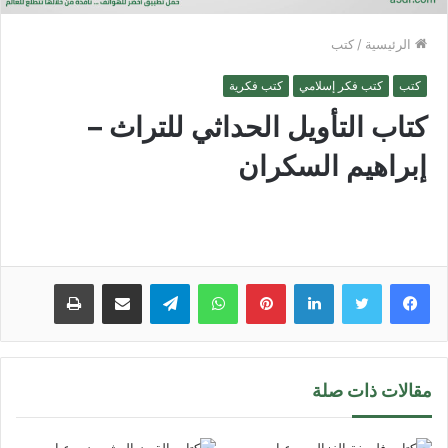
الرئيسية
/
كتب
كتب
كتب فكر إسلامي
كتب فكرية
كتاب التأويل الحداثي للتراث –
إبراهيم السكران
لينكدإن
بينتيريست
واتساب
تيلقرام
مشاركة عبر البريد
طباعة
مقالات ذات صلة