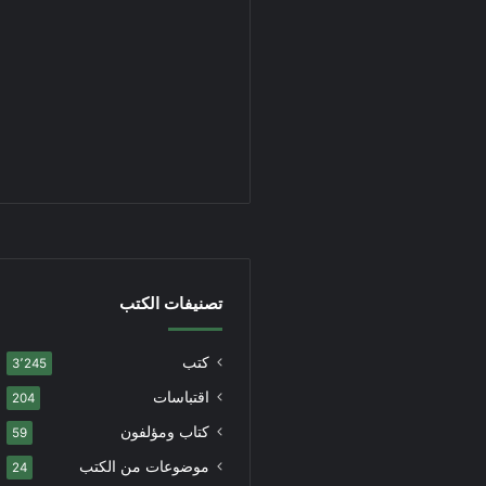
تصنيفات الكتب
كتب
3٬245
اقتباسات
204
كتاب ومؤلفون
59
موضوعات من الكتب
24