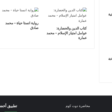
ية
رواية انستا حياة – محمد
صادق
كتاب الدين والحضارة:
عوامل امتياز الإسلام – محمد
عمارة
عة
تطبيق أخض
محاضرة دوت كوم