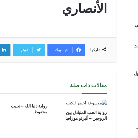
الأنصاري
ي
لث
فيسبوك
تويتر
شاركها
ول
مقالات ذات صلة
رواية دنيا الله – نجيب
محفوظ
رواية الحب المتبادل بين
الزوجين – ألبرتو مورافيا