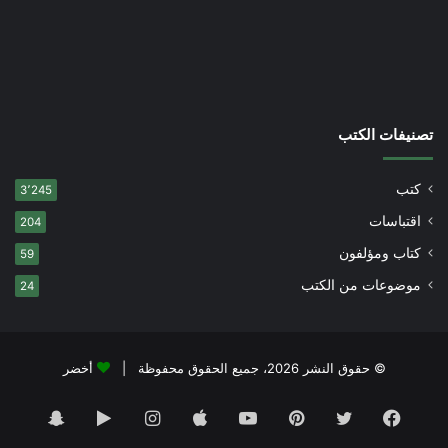
تصنيفات الكتب
كتب
3٬245
اقتباسات
204
كتاب ومؤلفون
59
موضوعات من الكتب
24
© حقوق النشر 2026، جميع الحقوق محفوظة |
أخضر
فيسبوك
تويتر
بينتيريست
يوتيوب
انستقرام
‏Google
سناب