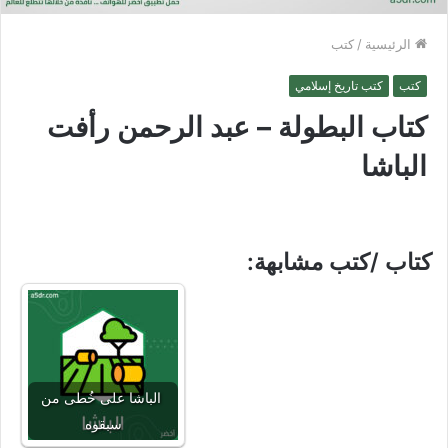
الرئيسية
/
كتب
كتب
كتب تاريخ إسلامي
كتاب البطولة – عبد الرحمن رأفت
الباشا
كتاب /كتب مشابهة:
الباشا على خُطى من
سبقوه