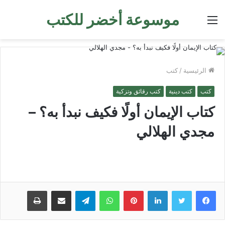
موسوعة أخضر للكتب
القائمة
الرئيسية
/
كتب
كتب
كتب دينية
كتب رقائق وتزكية
كتاب الإيمان أولًا فكيف نبدأ به؟ –
مجدي الهلالي
لينكدإن
بينتيريست
واتساب
تيلقرام
مشاركة عبر البريد
طباعة