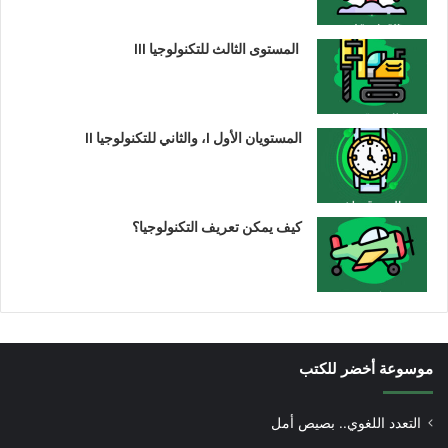
المستوى الثالث للتكنولوجيا III
المستويان الأول I، والثاني للتكنولوجيا II
كيف يمكن تعريف التكنولوجيا؟
موسوعة أخضر للكتب
التعدد اللغوي.. بصيص أمل