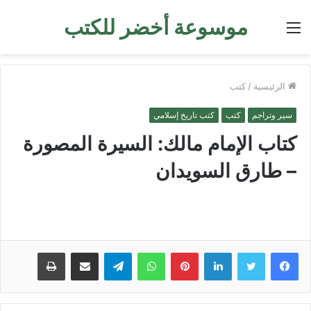
موسوعة أخضر للكتب
القائمة
الرئيسية
/
كتب
سير وتراجم
كتب
كتب تاريخ إسلامي
كتاب الإمام مالك: السيرة المصورة
– طارق السويدان
لينكدإن
بينتيريست
واتساب
تيلقرام
مشاركة عبر البريد
طباعة