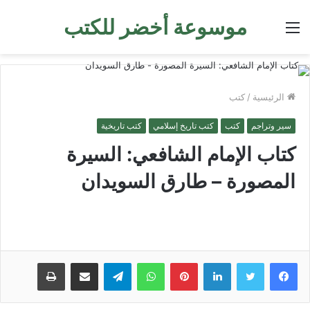
موسوعة أخضر للكتب
القائمة
الرئيسية
/
كتب
سير وتراجم
كتب
كتب تاريخ إسلامي
كتب تاريخية
كتاب الإمام الشافعي: السيرة
المصورة – طارق السويدان
لينكدإن
بينتيريست
واتساب
تيلقرام
مشاركة عبر البريد
طباعة