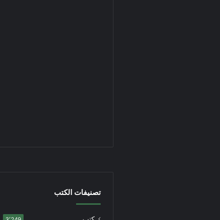
تصنيفات الكتب
كتب
3٬249