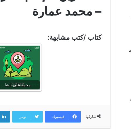
– محمد عمارة
كتاب /كتب مشابهة:
ي
محمد علي باشا
فيسبوك
تويتر
شاركها
ي