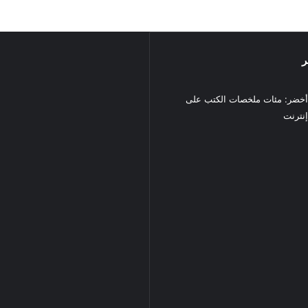
ر
خضر: مئات ملخصات الكتب على
نترنت