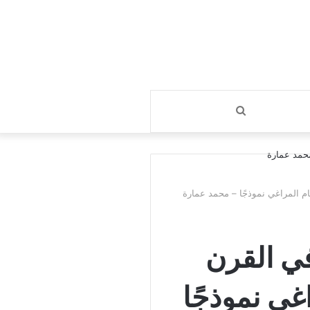
بحث
عن
ام المراغي نموذجًا – محمد عمارة
في القرن
غي نموذجًا