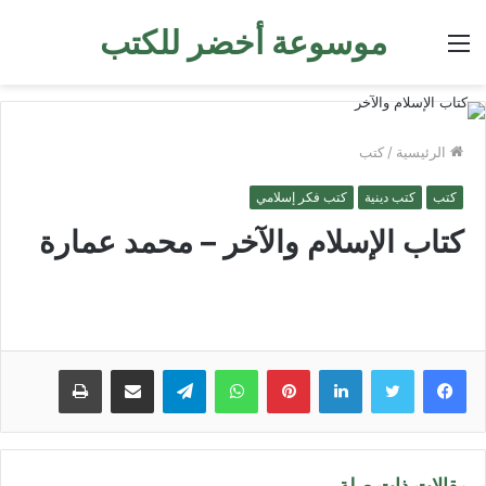
موسوعة أخضر للكتب
القائمة
الرئيسية
/
كتب
كتب
كتب دينية
كتب فكر إسلامي
كتاب الإسلام والآخر – محمد عمارة
لينكدإن
بينتيريست
واتساب
تيلقرام
مشاركة عبر البريد
طباعة
مقالات ذات صلة