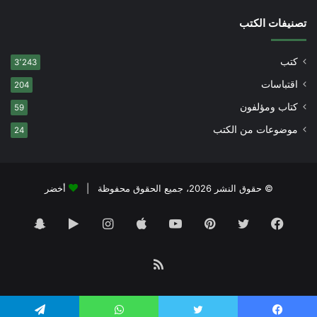
تصنيفات الكتب
كتب
3٬243
اقتباسات
204
كتاب ومؤلفون
59
موضوعات من الكتب
24
© حقوق النشر 2026، جميع الحقوق محفوظة |
أخضر
فيسبوك
تويتر
بينتيريست
يوتيوب
انستقرام
‏Google
سناب
Play
تشات
ملخص
الموقع