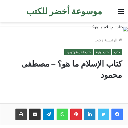
موسوعة أخضر للكتب
القائمة
الرئيسية
/
كتب
كتب
كتب دينية
كتب عقيدة وتوحيد
كتاب الإسلام ما هو؟ – مصطفى
محمود
لينكدإن
بينتيريست
واتساب
تيلقرام
مشاركة عبر البريد
طباعة