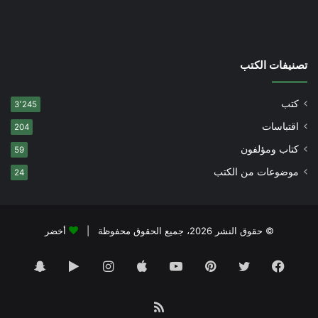
تصنيفات الكتب
كتب
3٬245
اقتباسات
204
كتاب ومؤلفون
59
موضوعات من الكتب
24
© حقوق النشر 2026، جميع الحقوق محفوظة |
أخضر
فيسبوك
تويتر
بينتيريست
يوتيوب
انستقرام
‏Google
سناب
Play
تشات
ملخص