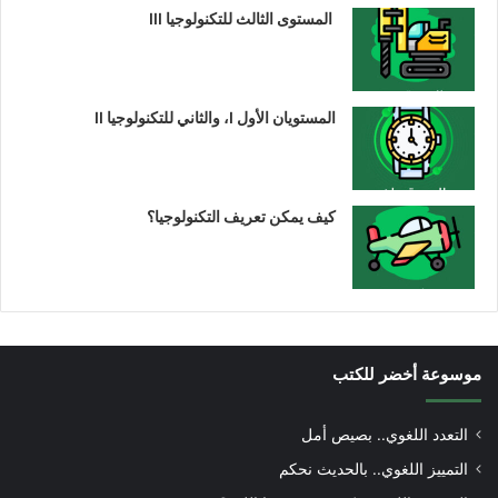
المستوى الثالث للتكنولوجيا III
المستويان الأول I، والثاني للتكنولوجيا II
كيف يمكن تعريف التكنولوجيا؟
موسوعة أخضر للكتب
التعدد اللغوي.. بصيص أمل
التمييز اللغوي.. بالحديث نحكم