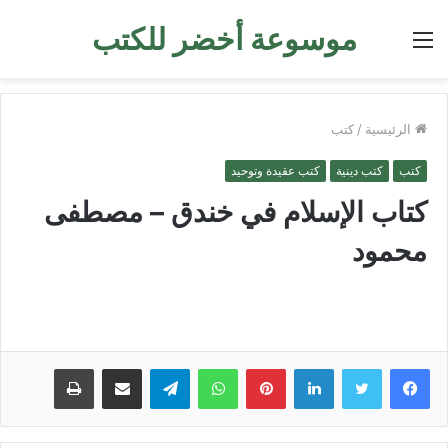
موسوعة أخضر للكتب
القائمة
الرئيسية
/
كتب
كتب
كتب دينية
كتب عقيدة وتوحيد
كتاب الإسلام في خندق – مصطفى
محمود
لينكدإن
بينتيريست
واتساب
تيلقرام
مشاركة عبر البريد
طباعة