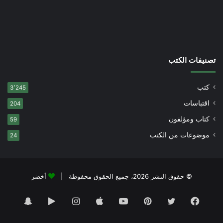
تصنيفات الكتب
كتب
3٬245
اقتباسات
204
كتاب ومؤلفون
59
موضوعات من الكتب
24
© حقوق النشر 2026، جميع الحقوق محفوظة |
أخضر
فيسبوك
تويتر
بينتيريست
يوتيوب
انستقرام
‏Google
سناب