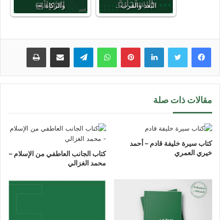
البُعد والقرب…
والزكاة ￼
لينكدإن
بينتيريست
واتساب
تيلقرام
مشاركة عبر البريد
طباعة
مقالات ذات صلة
كتاب سيرة خليفة قادم – أحمد
خيري العمري
كتاب الجانب العاطفي من الإسلام –
محمد الغزالي