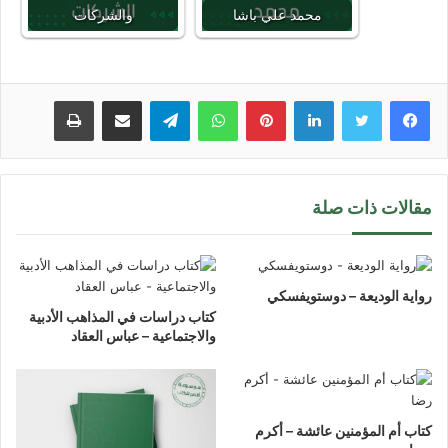
محمد علي باشا
والشركات
لينكدإن
بينتيريست
واتساب
تيلقرام
مشاركة عبر البريد
طباعة
مقالات ذات صلة
رواية الوديعة – دوستويفسكي
كتاب دراسات في المذاهب الأدبية
والاجتماعية – عباس العقاد
كتاب أم المؤمنين عائشة – أكرم