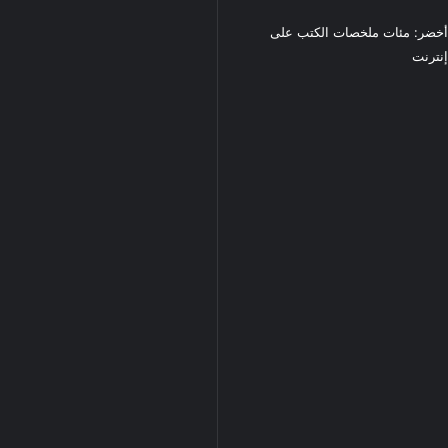
خضر: مئات ملخصات الكتب على
نترنت