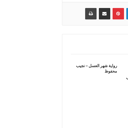
لينكدإن
بينتيريست
مشاركة عبر البريد
طباعة
رواية شهر العسل – نجيب
محفوظ
ب