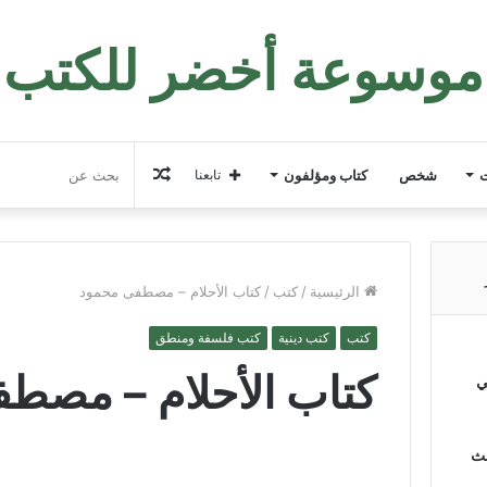
موسوعة أخضر للكتب
مقال
ت
شخص
كتاب ومؤلفون
تابعنا
عشوائي
الرئيسية
/
كتب
/
كتاب الأحلام – مصطفى محمود
كتب
كتب دينية
كتب فلسفة ومنطق
كتاب الأحلام – مصط
ي
لث