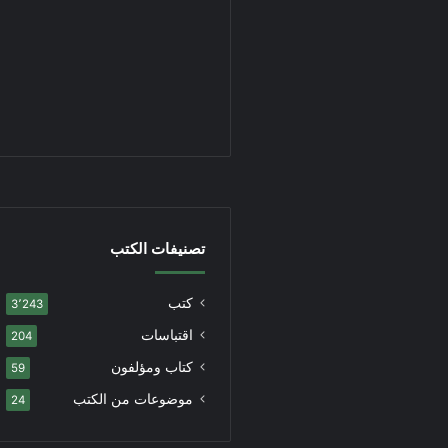
تصنيفات الكتب
كتب
3٬243
اقتباسات
204
كتاب ومؤلفون
59
موضوعات من الكتب
24