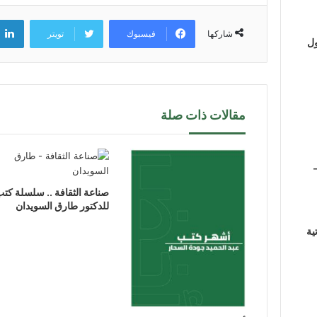
فيسبوك
تويتر
شاركها
ول
مقالات ذات صلة
صناعة الثقافة .. سلسلة كت
للدكتور طارق السويدان
ية