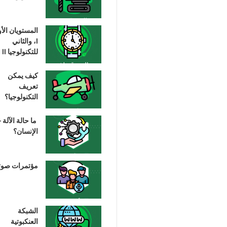
المستويان الأ
I، والثاني
للتكنولوجيا II
كيف يمكن
تعريف
التكنولوجيا؟
ما حالة الآلة –
الإنسان؟
مؤتمرات صوت
الشبكة
العنكبوتية