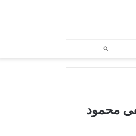
بحث
عن
فى محمود