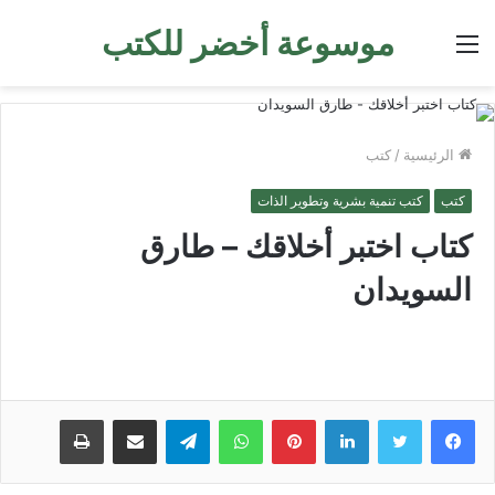
موسوعة أخضر للكتب
القائمة
الرئيسية
/
كتب
كتب
كتب تنمية بشرية وتطوير الذات
كتاب اختبر أخلاقك – طارق
السويدان
لينكدإن
بينتيريست
واتساب
تيلقرام
مشاركة عبر البريد
طباعة