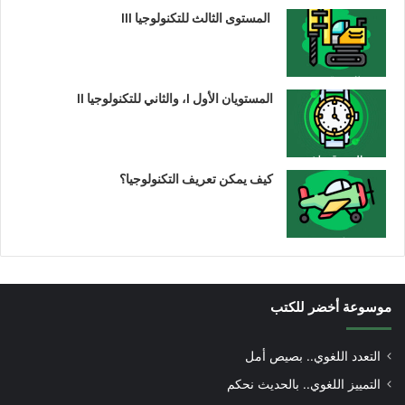
المستوى الثالث للتكنولوجيا III
المستويان الأول I، والثاني للتكنولوجيا II
كيف يمكن تعريف التكنولوجيا؟
موسوعة أخضر للكتب
التعدد اللغوي.. بصيص أمل
التمييز اللغوي.. بالحديث نحكم