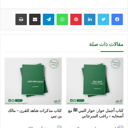
لينكدإن
بينتيريست
واتساب
تيلقرام
مشاركة عبر البريد
طباعة
مقالات ذات صلة
كتاب أجمل حوار: حوار النبي ﷺ مع
كتاب مذكرات شاهد للقرن – مالك
أصحابه – راغب السرجاني
بن نبي