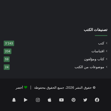
تصنيفات الكتب
كتب
3٬243
اقتباسات
204
كتاب ومؤلفون
59
موضوعات من الكتب
24
© حقوق النشر 2026، جميع الحقوق محفوظة |
أخضر
فيسبوك
تويتر
بينتيريست
يوتيوب
انستقرام
‏Google
سناب