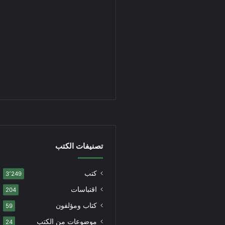
تصنيفات الكتب
كتب
3٬249
اقتباسات
204
كتاب ومؤلفون
59
موضوعات من الكتب
24