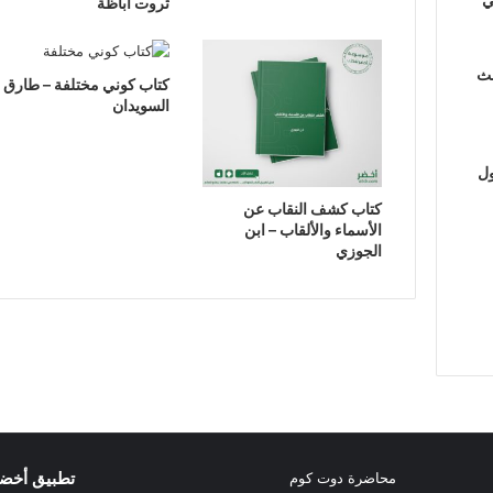
ثروت أباظة
لث
كتاب كوني مختلفة – طارق
السويدان
ول
كتاب كشف النقاب عن
الأسماء والألقاب – ابن
الجوزي
تطبيق أخض
محاضرة دوت كوم