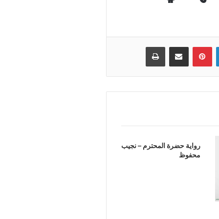
لينكدإن
بينتيريست
مشاركة عبر البريد
طباعة
رواية حضرة المحترم – نجيب
محفوظ