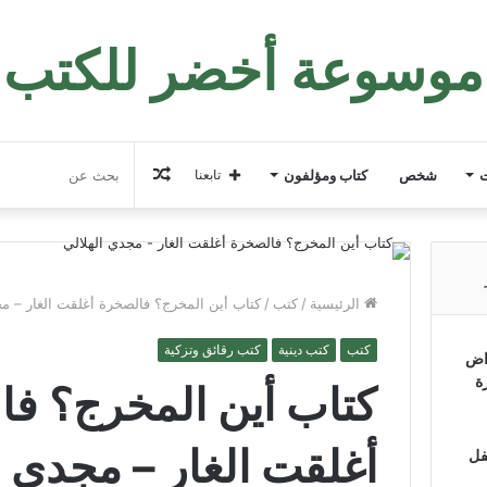
موسوعة أخضر للكتب
مقال
ت
شخص
كتاب ومؤلفون
تابعنا
عشوائي
الرئيسية
/
كتب
/
كتاب أين المخرج؟ فالصخرة أغلقت الغار – مج
كتب
كتب دينية
كتب رقائق وتزكية
اض
ة
كتاب أين المخرج؟ ف
أغلقت الغار – مجدي ا
فل