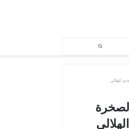
بحث
عن
دي الهلالي
الصخرة
لهلالي