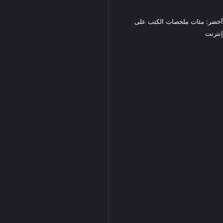
خضر: مئات ملخصات الكتب على
نترنت