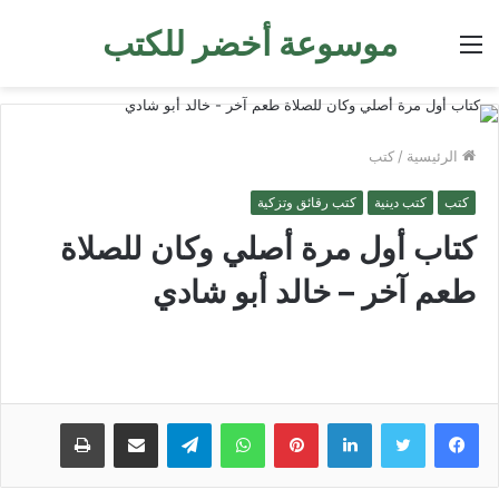
موسوعة أخضر للكتب
القائمة
الرئيسية
/
كتب
كتب
كتب دينية
كتب رقائق وتزكية
كتاب أول مرة أصلي وكان للصلاة
طعم آخر – خالد أبو شادي
لينكدإن
بينتيريست
واتساب
تيلقرام
مشاركة عبر البريد
طباعة