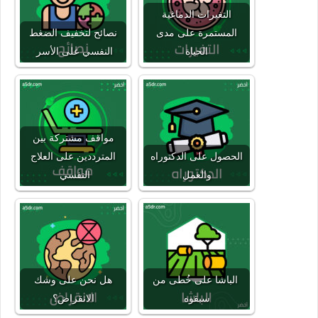
التغيرات الدماغية
المستمرة على مدى
نصائح لتخفيف الضغط
الحياة
النفسي على الأسر
مواقف مشتركة بين
الحصول على الدكتوراه
المترددين على العلاج
والعمل
النفسي
الباشا على خُطى من
هل نحن على وشك
سبقوه
الانقراض؟