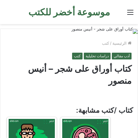
موسوعة أخضر للكتب
القائمة
الرئيسية
/
كتب
أدب مقالي
دراسات تحليلية
كتب
كتاب أوراق على شجر – أنيس
منصور
كتاب /كتب مشابهة: