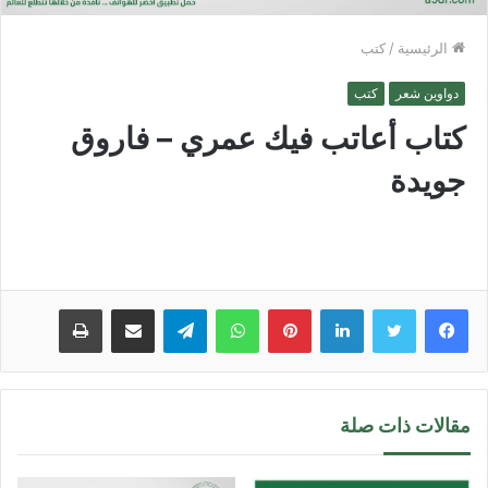
الرئيسية
/
كتب
دواوين شعر
كتب
كتاب أعاتب فيك عمري – فاروق
جويدة
لينكدإن
بينتيريست
واتساب
تيلقرام
مشاركة عبر البريد
طباعة
مقالات ذات صلة