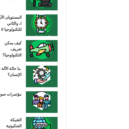
المستويان الأ
I، والثاني
للتكنولوجيا II
كيف يمكن
تعريف
التكنولوجيا؟
ما حالة الآلة –
الإنسان؟
مؤتمرات صوت
الشبكة
العنكبوتية