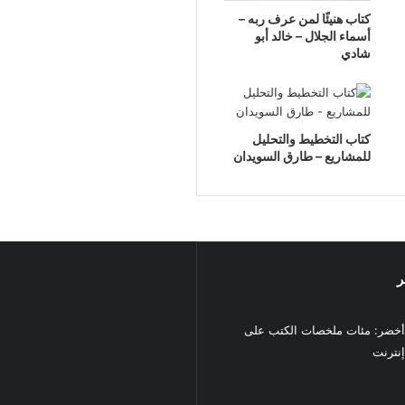
كتاب هنيئًا لمن عرف ربه –
أسماء الجلال – خالد أبو
شادي
كتاب التخطيط والتحليل
للمشاريع – طارق السويدان
ر
خضر: مئات ملخصات الكتب على
نترنت