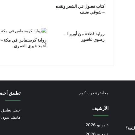
كتاب فصول في الشعر ونقده
– شوقي ضيف
رواية قطعة من أوروبا –
رضوى عاشور
رواية كريسماس في مكة –
أحمد خيري العمري
تطبيق أخض
محاضرة دوت كوم
الأرشيف
حمل تطبيق أ
هاتفك بدون إ
يوليو 2026
للغة؟
يونيو 2026