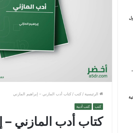
ول
الرئيسية
/
كتب
/
كتاب أدب المازني – إبراهيم المازني
ية
كتب
كتب أدبية
كتاب أدب المازني – إ