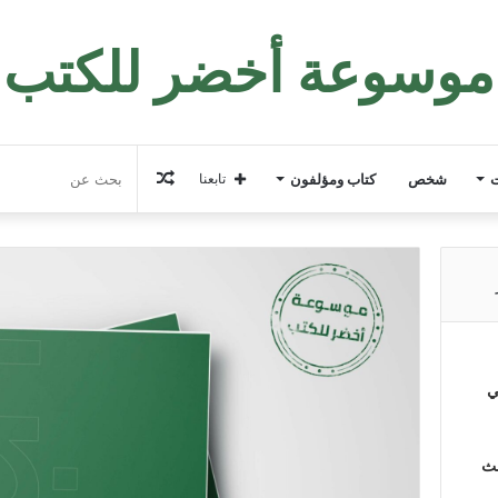
موسوعة أخضر للكتب
مقال
ت
شخص
كتاب ومؤلفون
تابعنا
عشوائي
ي
لث