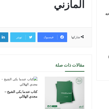
المازني
عة
فيسبوك
تويتر
شاركها
مقالات ذات صلة
كتاب عندما بكى الشيخ –
مجدي الهلالي