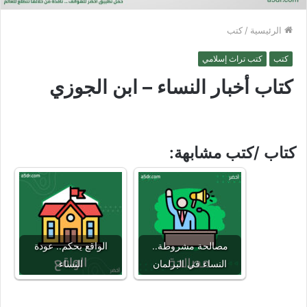
الرئيسية
/
كتب
كتب
كتب تراث إسلامي
كتاب أخبار النساء – ابن الجوزي
كتاب /كتب مشابهة:
مصالحة مشروطة..
الواقع يحكم.. عودة
النساء في البرلمان
النساء