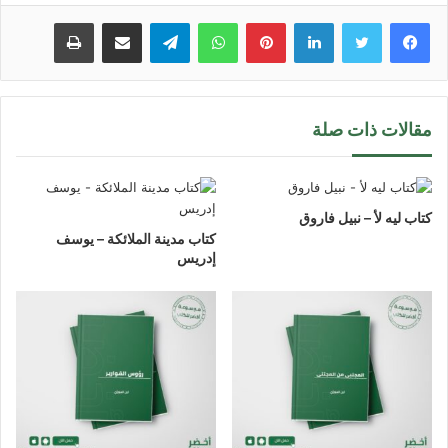
لينكدإن
بينتيريست
واتساب
تيلقرام
مشاركة عبر البريد
طباعة
مقالات ذات صلة
كتاب ليه لأ – نبيل فاروق
كتاب مدينة الملائكة – يوسف
إدريس