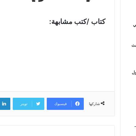
كتاب /كتب مشابهة:
ي
لث
ول
فيسبوك
تويتر
شاركها