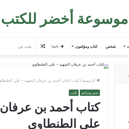
موسوعة أخضر للكتب
مقال
ت
شخص
كتاب ومؤلفون
تابعنا
عشوائي
الرئيسية
/
كتب
/
كتاب أحمد بن عرفان الشهيد – علي الطنطاو
سير وتراجم
كتب
كتاب أحمد بن عرفان 
علي الطنطاوي