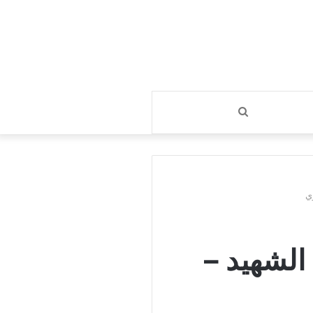
بحث
عن
ي
الشهيد –