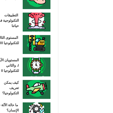
التطبيقات
التكنولوجية ف
حياتنا
المستوى الثا
للتكنولوجيا III
المستويان الأ
I، والثاني
للتكنولوجيا II
كيف يمكن
تعريف
التكنولوجيا؟
ما حالة الآلة –
الإنسان؟