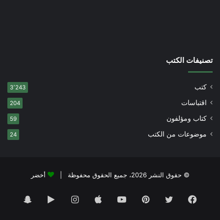
تصنيفات الكتب
كتب
3٬243
اقتباسات
204
كتاب ومؤلفون
59
موضوعات من الكتب
24
© حقوق النشر 2026، جميع الحقوق محفوظة |
أخضر
فيسبوك
تويتر
بينتيريست
يوتيوب
انستقرام
‏Google
سناب