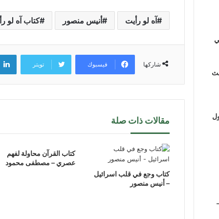
آه لو رأيت
أنيس منصور
كتاب آه لو ر
ي
فيسبوك
تويتر
شاركها
لث
ول
مقالات ذات صلة
كتاب القرآن محاولة لفهم
عصري – مصطفى محمود
كتاب وجع في قلب اسرائيل
– أنيس منصور