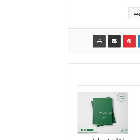
أيت
لينكدإن
بينتيريست
مشاركة عبر البريد
طباعة
رواية الضوء يسطع في