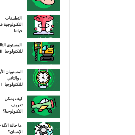
التطبيقات
التكنولوجية ف
حياتنا
المستوى الثا
للتكنولوجيا III
المستويان الأ
I، والثاني
للتكنولوجيا II
كيف يمكن
تعريف
التكنولوجيا؟
ما حالة الآلة –
الإنسان؟