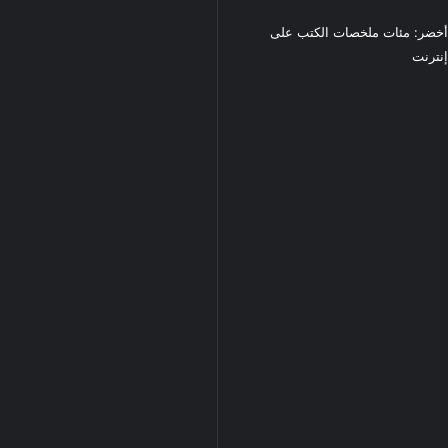
خضر: مئات ملخصات الكتب على
نترنت