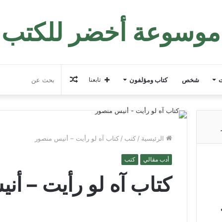
موسوعة أخضر للكتب
مقال
ت
شخص
كتاب ومؤلفون
تابعنا
عشوائي
الرئيسية
/
كتب
/
كتاب آه لو رأيت – أنيس منصور
أدب مقالي
كتب
كتاب آه لو رأيت – أن