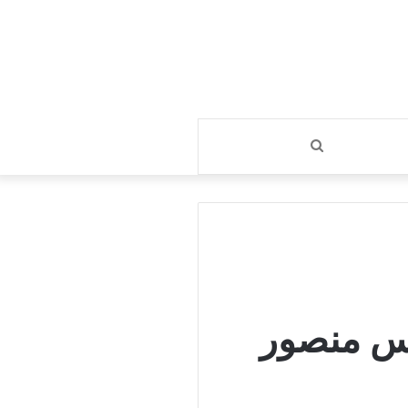
بحث
عن
يس منصور