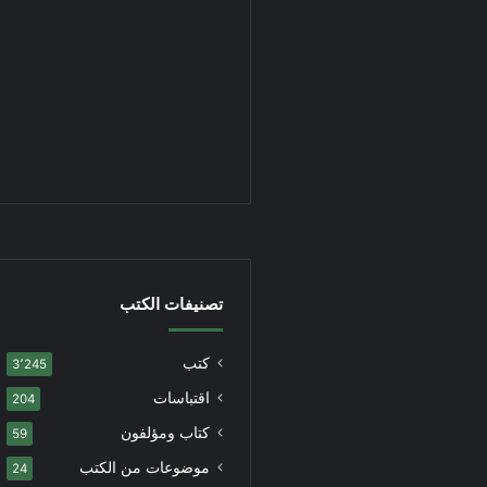
تصنيفات الكتب
كتب
3٬245
اقتباسات
204
كتاب ومؤلفون
59
موضوعات من الكتب
24