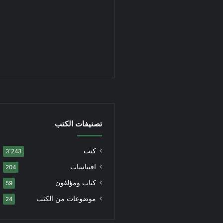
تصنيفات الكتب
كتب
3٬243
اقتباسات
204
كتاب ومؤلفون
59
موضوعات من الكتب
24