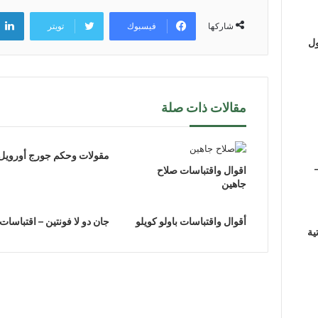
فيسبوك
تويتر
شاركها
ول
مقالات ذات صلة
مقولات وحكم جورج أورويل
اقوال واقتباسات صلاح
جاهين
أقوال واقتباسات باولو كويلو
جان دو لا فونتين – اقتباسات
ية