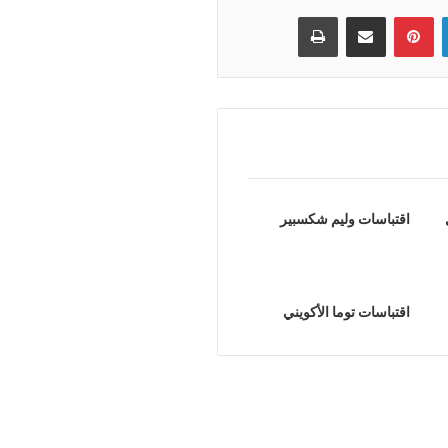
لينكدإن
بينتيريست
مشاركة عبر البريد
طباعة
اقتباسات وليم شكسبير
اقتباسات توما الأكويني