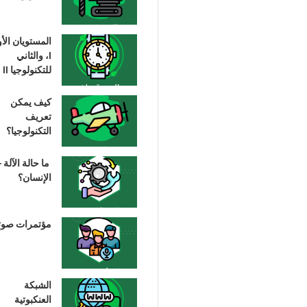
المستويان الأ
I، والثاني
للتكنولوجيا II
كيف يمكن
تعريف
التكنولوجيا؟
ما حالة الآلة –
الإنسان؟
مؤتمرات صوت
الشبكة
العنكبوتية