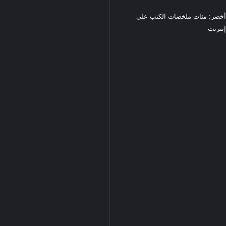
خضر: مئات ملخصات الكتب على
نترنت