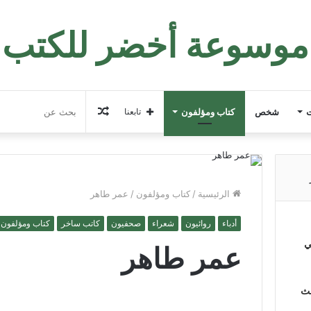
موسوعة أخضر للكتب
مقال
ت
شخص
كتاب ومؤلفون
تابعنا
عشوائي
الرئيسية
/
كتاب ومؤلفون
/
عمر طاهر
أدباء
روائيون
شعراء
صحفيون
كاتب ساخر
كتاب ومؤلفون
ي
عمر طاهر
لث