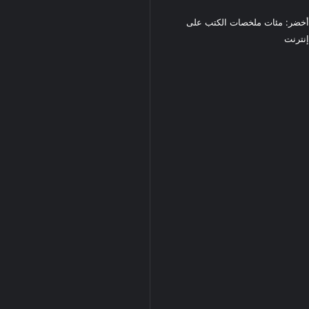
خضر: مئات ملخصات الكتب على
نترنت