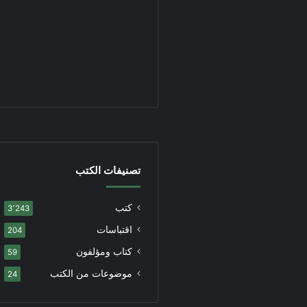
تصنيفات الكتب
كتب
3٬243
اقتباسات
204
كتاب ومؤلفون
59
موضوعات من الكتب
24