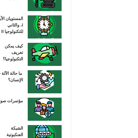
المستويان الأ
I، والثاني
للتكنولوجيا II
كيف يمكن
تعريف
التكنولوجيا؟
ما حالة الآلة –
الإنسان؟
مؤتمرات صوت
الشبكة
العنكبوتية