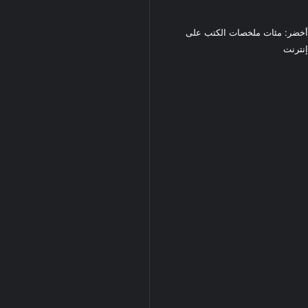
خضر: مئات ملخصات الكتب على
نترنت