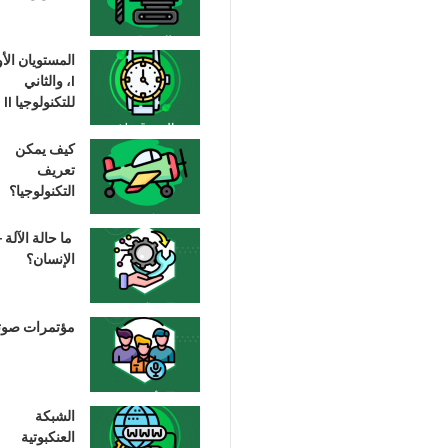
المستويان الأ
I، والثاني
للتكنولوجيا II
كيف يمكن
تعريف
التكنولوجيا؟
ما حالة الآلة –
الإنسان؟
مؤتمرات صوت
الشبكة
العنكبوتية