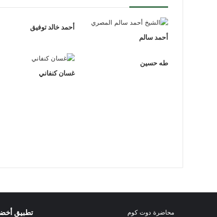
أحمد خالد توفيق
أحمد سالم
طه حسين
غسان كنفاني
تطبيق أخض
محاضرة دوت كوم