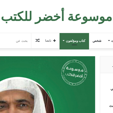
موسوعة أخضر للكتب
مقال
ت
شخص
كتاب ومؤلفون
تابعنا
عشوائي
ي
لث