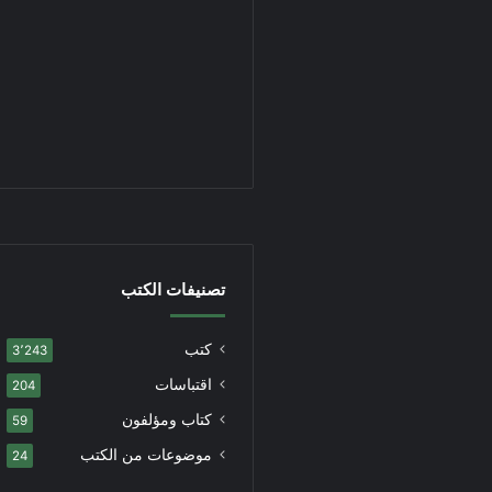
تصنيفات الكتب
كتب
3٬243
اقتباسات
204
كتاب ومؤلفون
59
موضوعات من الكتب
24