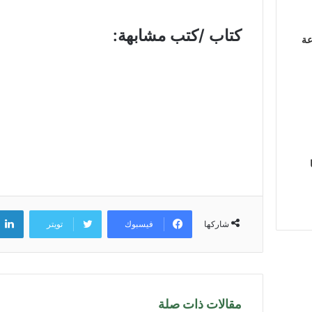
كتاب /كتب مشابهة:
عة
فيسبوك
تويتر
شاركها
مقالات ذات صلة