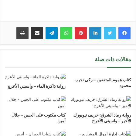
لينكدإن
بينتيريست
واتساب
تيلقرام
مشاركة عبر البريد
طباعة
مقالات ذات صلة
كتاب هموم المثقفين – زكي نجيب
محمود
رواية ذاكرة الماء – واسيني الأعرج
رواية رماد الشرق: خريف نيويورك
كتاب مكتوب على الجبين – جلال
الأخير – واسيني الأعرج
أمين