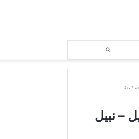
بحث
عن
ل فاروق
 – نبيل