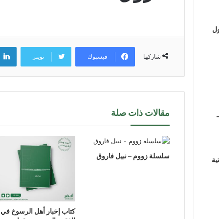
ول
فيسبوك
تويتر
شاركها
مقالات ذات صلة
سلسلة زووم – نبيل فاروق
ية
كتاب إخبار أهل الرسوخ في