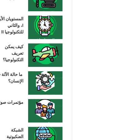
المستويان الأ
I، والثاني
للتكنولوجيا II
كيف يمكن
تعريف
التكنولوجيا؟
ما حالة الآلة –
الإنسان؟
مؤتمرات صوت
الشبكة
العنكبوتية