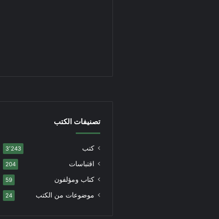
تصنيفات الكتب
كتب
3٬243
اقتباسات
204
كتاب ومؤلفون
59
موضوعات من الكتب
24