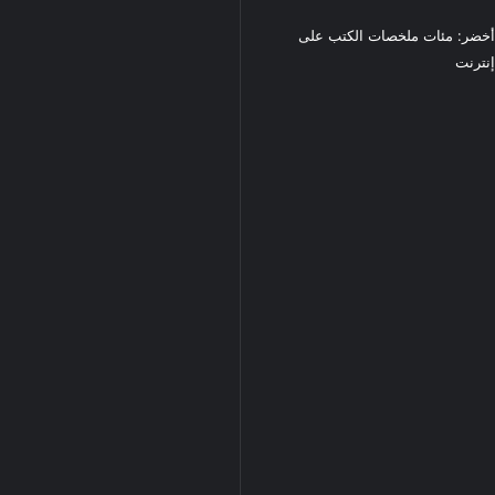
خضر: مئات ملخصات الكتب على
نترنت