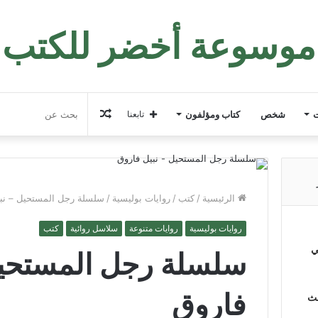
موسوعة أخضر للكتب
مقال
ت
شخص
كتاب ومؤلفون
تابعنا
عشوائي
الرئيسية
/
كتب
/
روايات بوليسية
/
سلسلة رجل المستحيل – نبي
روايات بوليسية
روايات متنوعة
سلاسل روائية
كتب
ي
سلسلة رجل المستحيل
فاروق
لث