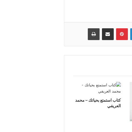
لينكدإن
بينتيريست
مشاركة عبر البريد
طباعة
كتاب استمتع بحياتك – محمد
العريفي