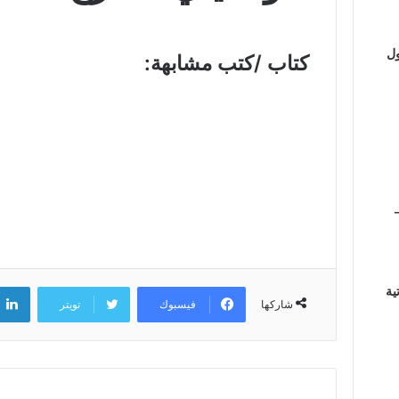
ول
كتاب /كتب مشابهة:
ية
فيسبوك
تويتر
شاركها