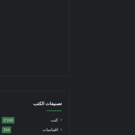
تصنيفات الكتب
كتب
3٬243
اقتباسات
204