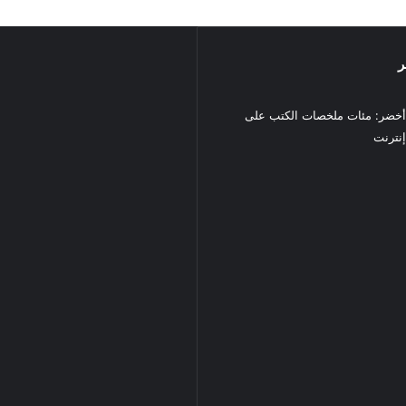
ر
خضر: مئات ملخصات الكتب على
نترنت