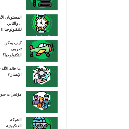
المستويان الأ
I، والثاني
للتكنولوجيا II
كيف يمكن
تعريف
التكنولوجيا؟
ما حالة الآلة –
الإنسان؟
مؤتمرات صوت
الشبكة
العنكبوتية