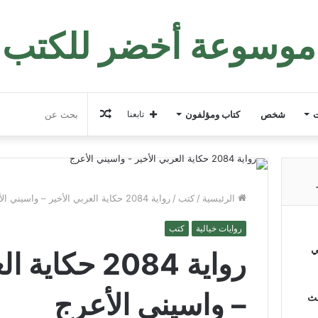
موسوعة أخضر للكتب
مقال
ت
شخص
كتاب ومؤلفون
تابعنا
عشوائي
الرئيسية
/
كتب
/
رواية 2084 حكاية العربي الأخير – واسيني الأعرج
روايات خيالية
كتب
ي
رواية 2084 حكا
– واسيني الأعرج
لث