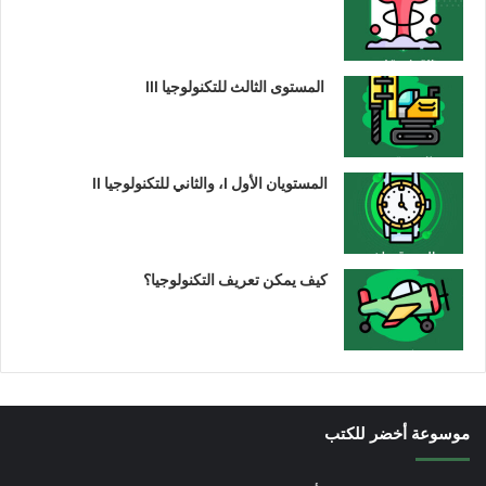
المستوى الثالث للتكنولوجيا III
المستويان الأول I، والثاني للتكنولوجيا II
كيف يمكن تعريف التكنولوجيا؟
موسوعة أخضر للكتب