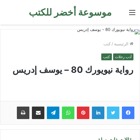
موسوعة أخضر للكتب
القائمة
الرئيسية
/
كتب
أدب رحلات
كتب
رواية نيويورك 80 – يوسف إدريس
لينكدإن
بينتيريست
واتساب
تيلقرام
مشاركة عبر البريد
طباعة
مقالات ذات صلة