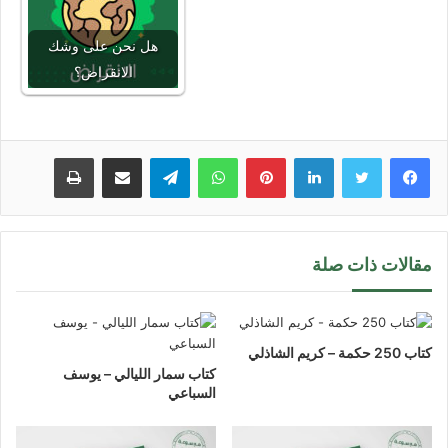
هل نحن على وشك
الانقراض؟
لينكدإن
بينتيريست
واتساب
تيلقرام
مشاركة عبر البريد
طباعة
مقالات ذات صلة
كتاب 250 حكمة – كريم الشاذلي
كتاب سمار الليالي – يوسف
السباعي