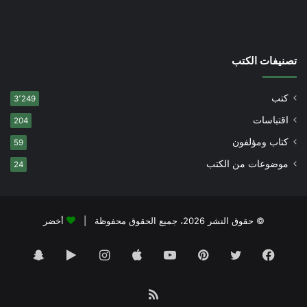
تصنيفات الكتب
كتب
3٬249
اقتباسات
204
كتاب ومؤلفون
59
موضوعات من الكتب
24
© حقوق النشر 2026، جميع الحقوق محفوظة |
أخضر
فيسبوك
تويتر
بينتيريست
يوتيوب
انستقرام
‏Google
سناب
Play
تشات
ملخص