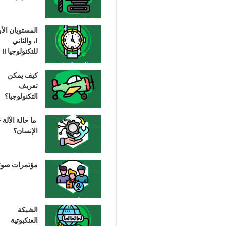
المستويان الأ
I، والثاني
للتكنولوجيا II
كيف يمكن
تعريف
التكنولوجيا؟
ما حالة الآلة –
الإنسان؟
مؤتمرات صوت
الشبكة
العنكبوتية