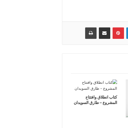
لينكدإن
بينتيريست
مشاركة عبر البريد
طباعة
كتاب انطلاق وافتتاح
المشروع – طارق السويدان