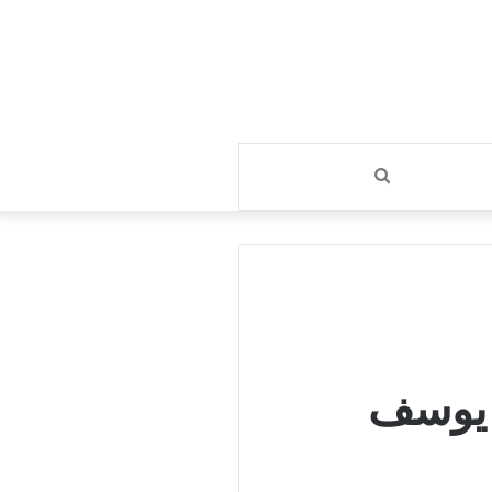
بحث
عن
– يوسف