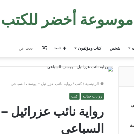
موسوعة أخضر للكتب
مقال
ت
شخص
كتاب ومؤلفون
تابعنا
عشوائي
الرئيسية
/
كتب
/
رواية نائب عزرائيل – يوسف السباعي
روايات خيالية
كتب
ي
رواية نائب عزرائيل 
السباعي
لث