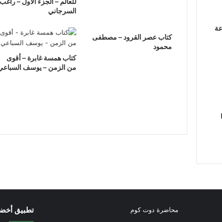
للعالم – الجزء الأول – راغب
السرجاني
عة
كتاب عصر القرود – مصطفى
محمود
كتاب همسة غابرة – أقوى
من الزمن – يوسف السباعي
تطبيق أخض
محاضرة دوت كوم