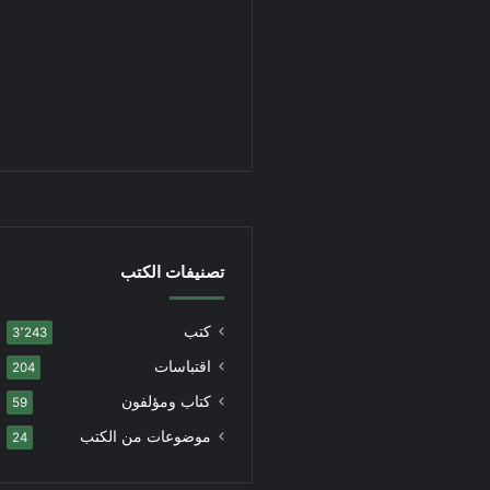
تصنيفات الكتب
كتب
3٬243
اقتباسات
204
كتاب ومؤلفون
59
موضوعات من الكتب
24