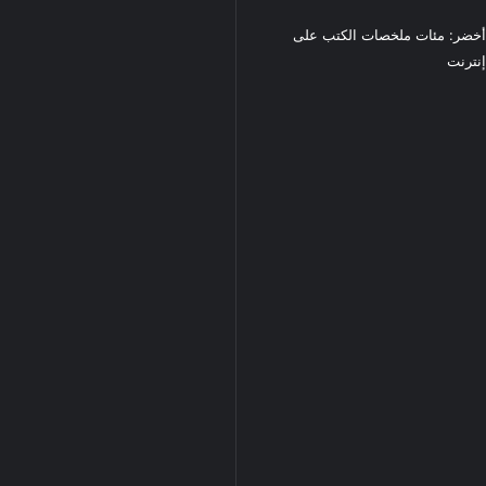
خضر: مئات ملخصات الكتب على
نترنت