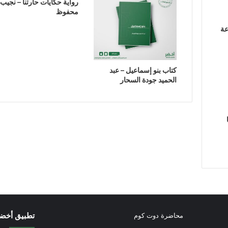
رواية حكايات حارتنا – نجيب
محفوظ
عة
كتاب بنو إسماعيل – عبد
الحميد جودة السحار
تطبيق أخض
محاضرة دوت كوم