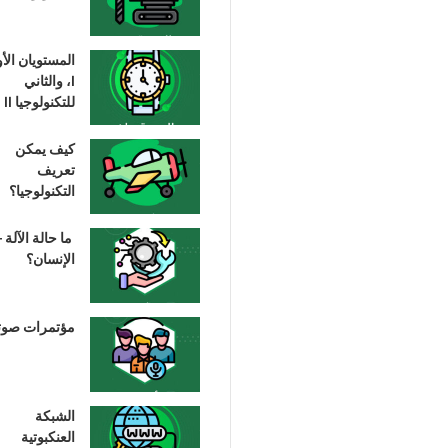
المستويان الأ
I، والثاني
للتكنولوجيا II
كيف يمكن
تعريف
التكنولوجيا؟
ما حالة الآلة –
الإنسان؟
مؤتمرات صوت
الشبكة
العنكبوتية