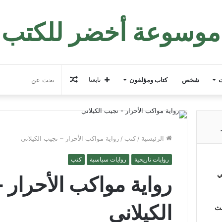
موسوعة أخضر للكتب
مقال
ت
شخص
كتاب ومؤلفون
تابعنا
عشوائي
الرئيسية
/
كتب
/
رواية مواكب الأحرار – نجيب الكيلاني
روايات تاريخية
روايات سياسية
كتب
ي
رواية مواكب الأحرار 
الكيلاني
لث