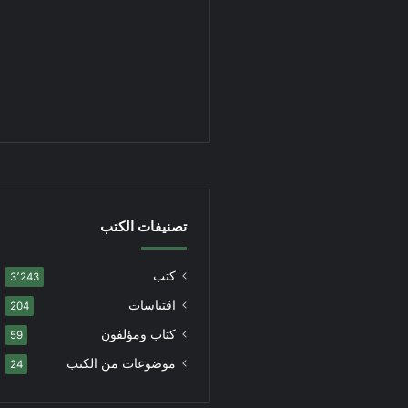
تصنيفات الكتب
كتب
3٬243
اقتباسات
204
كتاب ومؤلفون
59
موضوعات من الكتب
24