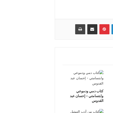
لينكدإن
بينتيريست
مشاركة عبر البريد
طباعة
كتاب دمي ودموعي
وابتسامتي – إحسان عبد
القدوس