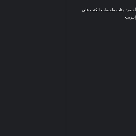
خضر: مئات ملخصات الكتب على
نترنت