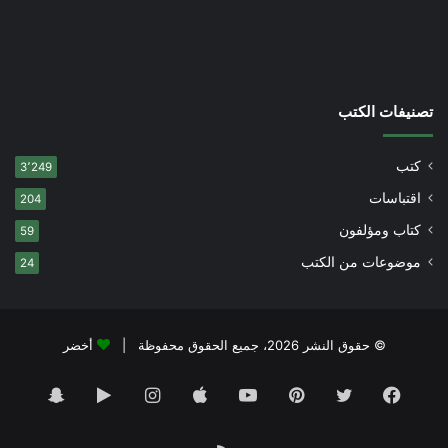
تصنيفات الكتب
كتب
3٬249
اقتباسات
204
كتاب ومؤلفون
59
موضوعات من الكتب
24
© حقوق النشر 2026، جميع الحقوق محفوظة |
أخضر
فيسبوك
تويتر
بينتيريست
يوتيوب
انستقرام
‏Google
سناب
Play
تشات