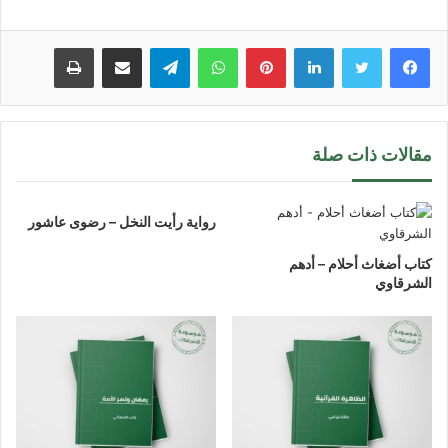
لينكدإن
بينتيريست
واتساب
تيلقرام
مشاركة عبر البريد
طباعة
مقالات ذات صلة
رواية رأيت النخل – رضوى عاشور
كتاب أضغاث أحلام – أدهم
الشرقاوي