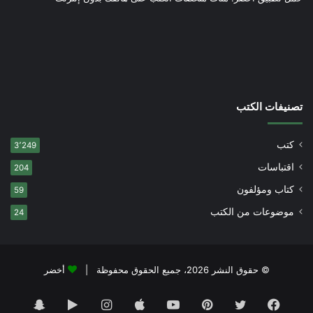
تصنيفات الكتب
كتب
3٬249
اقتباسات
204
كتاب ومؤلفون
59
موضوعات من الكتب
24
© حقوق النشر 2026، جميع الحقوق محفوظة |
أخضر
فيسبوك
تويتر
بينتيريست
يوتيوب
انستقرام
‏Google
سناب