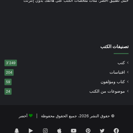
حمل تطبيق أخضر: مئات ملخصات الكتب على هاتفك بدون إنترنت
تصنيفات الكتب
كتب
3٬249
اقتباسات
204
كتاب ومؤلفون
59
موضوعات من الكتب
24
© حقوق النشر 2026، جميع الحقوق محفوظة |
أخضر
فيسبوك
تويتر
بينتيريست
يوتيوب
انستقرام
‏Google
سناب