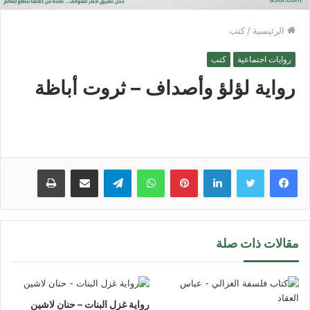
الرئيسية
/
كتب
روايات اجتماعية
كتب
رواية لؤلؤ وأصداف – ثروت أباظة
لينكدإن
بينتيريست
واتساب
تيلقرام
مشاركة عبر البريد
طباعة
مقالات ذات صلة
رواية غزل البنات – حنان لاشين