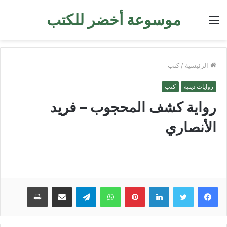
موسوعة أخضر للكتب
القائمة
الرئيسية
/
كتب
روايات دينية
كتب
رواية كشف المحجوب – فريد
الأنصاري
لينكدإن
بينتيريست
واتساب
تيلقرام
مشاركة عبر البريد
طباعة