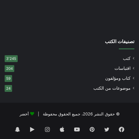
تصنيفات الكتب
كتب
3٬245
اقتباسات
204
كتاب ومؤلفون
59
موضوعات من الكتب
24
© حقوق النشر 2026، جميع الحقوق محفوظة |
أخضر
فيسبوك
تويتر
بينتيريست
يوتيوب
انستقرام
‏Google
سناب