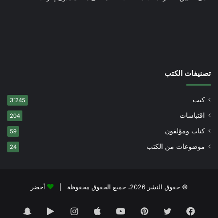
تصنيفات الكتب
كتب
3٬245
اقتباسات
204
كتاب ومؤلفون
59
موضوعات من الكتب
24
© حقوق النشر 2026، جميع الحقوق محفوظة |
أخضر
فيسبوك
تويتر
بينتيريست
يوتيوب
انستقرام
‏Google
سناب