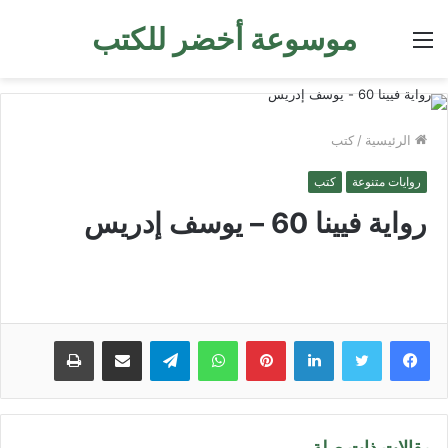
موسوعة أخضر للكتب
القائمة
الرئيسية
/
كتب
روايات متنوعة
كتب
رواية فيينا 60 – يوسف إدريس
لينكدإن
بينتيريست
واتساب
تيلقرام
مشاركة عبر البريد
طباعة
مقالات ذات صلة