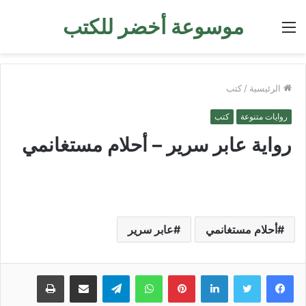
موسوعة أخضر للكتب
القائمة
الرئيسية
/
كتب
روايات متنوعة
كتب
رواية عابر سرير – أحلام مستغانمي
أحلام مستغانمي
عابر سرير
لينكدإن
بينتيريست
واتساب
تيلقرام
مشاركة عبر البريد
طباعة