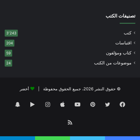
تصنيفات الكتب
كتب
3٬243
اقتباسات
204
كتاب ومؤلفون
59
موضوعات من الكتب
24
© حقوق النشر 2026، جميع الحقوق محفوظة |
أخضر
فيسبوك
تويتر
بينتيريست
يوتيوب
انستقرام
‏Google
سناب
Play
تشات
ملخص
الموقع