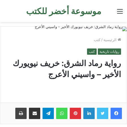
موسوعة أخضر للكتب
القائمة
الرئيسية
/
كتب
روايات تاريخية
كتب
رواية رماد الشرق: خريف نيويورك
الأخير – واسيني الأعرج
لينكدإن
بينتيريست
واتساب
تيلقرام
مشاركة عبر البريد
طباعة