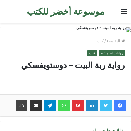
موسوعة أخضر للكتب
القائمة
الرئيسية
/
كتب
روايات اجتماعية
كتب
رواية ربة البيت – دوستويفسكي
لينكدإن
بينتيريست
واتساب
تيلقرام
مشاركة عبر البريد
طباعة
مقالات ذات صلة