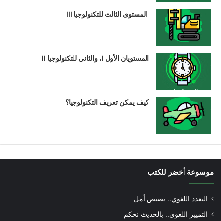
المستوى الثالث للتكنولوجيا III
المستويان الأول I، والثاني للتكنولوجيا II
كيف يمكن تعريف التكنولوجيا؟
موسوعة أخضر للكتب
التعدد اللغوي.. بصيص أمل
التمييز اللغوي.. بالحديث نحكم