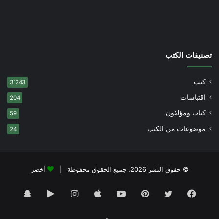
تصنيفات الكتب
كتب
3٬243
اقتباسات
204
كتاب ومؤلفون
59
موضوعات من الكتب
24
© حقوق النشر 2026، جميع الحقوق محفوظة |
أخضر
فيسبوك
تويتر
بينتيريست
يوتيوب
انستقرام
‏Google
سناب
Play
تشات