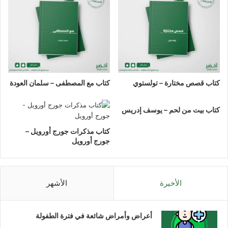
كتاب قصص مختارة – تولستوي
كتاب مع المصطفى – سلمان العودة
كتاب بيت من لحم – يوسف إدريس
كتاب مذكرات جورج أورويل –
جورج أورويل
الأخيرة
الأشهر
أعراض وأمراض شائعة في فترة الطفولة